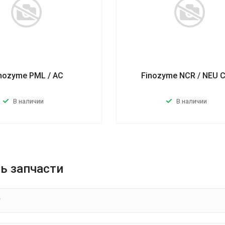
nozyme PML / AC
Finozyme NCR / NEU 
В наличии
В наличии
ь запчасти
*