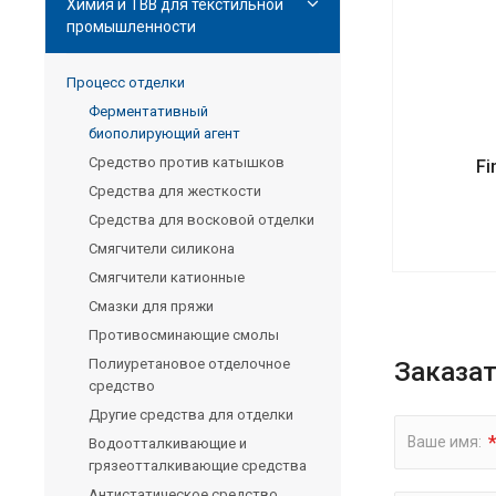
Химия и ТВВ для текстильной
промышленности
Процесс отделки
Ферментативный
биополирующий агент
Средство против катышков
Fi
Средства для жесткости
Средства для восковой отделки
Смягчители силикона
Смягчители катионные
Смазки для пряжи
Противосминающие смолы
Полиуретановое отделочное
Заказат
средство
Другие средства для отделки
Ваше имя:
Водоотталкивающие и
грязеотталкивающие средства
Антистатическое средство