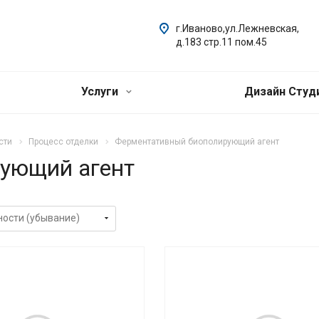
г.Иваново,ул.Лежневская,
д.183 стр.11 пом.45
Услуги
Дизайн Студ
сти
Процесс отделки
Ферментативный биополирующий агент
ующий агент